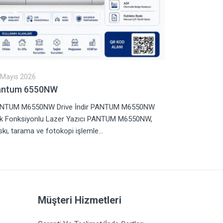
 Mayıs 2026
25 Ocak 2026
antum 6550NW
M6500NW
NTUM M6550NW Drive İndir PANTUM M6550NW
M6500NW Çok
k Fonksiyonlu Lazer Yazıcı PANTUM M6550NW,
Yazdırma Hız
kı, tarama ve fotokopi işlemle...
USB+NET+WIFI
Müşteri Hizmetleri