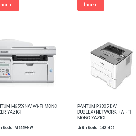
İncele
İncele
NTUM M6559NW Wİ-Fİ MONO
PANTUM P3305 DW
ER YAZICI
DUBLEX+NETWORK +Wİ-Fİ
MONO YAZICI
n Kodu: M6559NW
Ürün Kodu: 4421409