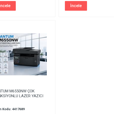
İncele
İncele
NTUM M6550NW ÇOK
KSİYONLU LAZER YAZICI
n Kodu: 4417689