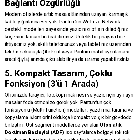
Bağlantı Özgürlüğü
Modern ofislerde artık masa altlarından uzayan, karmaşık
kablo yığınlarına yer yok. Pantum’un Wi-Fi ve Network
destekli modelleri sayesinde yazıcınızı ofisin dilediğiniz
köşesine konumlandırabilirsiniz. Üstelik bilgisayara bile
ihtiyacınız yok; akıllı telefonunuz veya tabletiniz üzerinden
tek bir dokunuşla (AirPrint veya Pantum mobil uygulaması
aracılığıyla) anında çıktı alabilir ya da tarama yapabilirsiniz.
5. Kompakt Tasarım, Çoklu
Fonksiyon (3’ü 1 Arada)
Ofisinizde tarayıcı, fotokopi makinesi ve yazıcı için ayrı ayrı
masalar feda etmenize gerek yok. Pantum’un çok
fonksiyonlu (Multi-Function) modelleri; yazdırma, tarama ve
kopyalama işlemlerini oldukça kompakt ve şık bir gövdede
birleştirir. Üst segment modellerde yer alan
Otomatik
Doküman Besleyici (ADF)
ise sayfalarca belgeyi tek tek
kapak açıp kapatmadan otomatik olarak taramanıza olanak