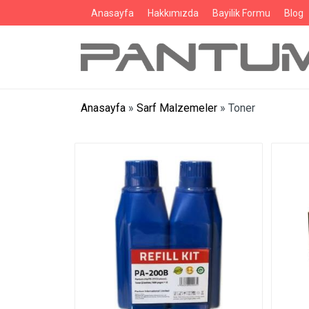
Anasayfa
Hakkımızda
Bayilik Formu
Blog
Anasayfa
»
Sarf Malzemeler
»
Toner