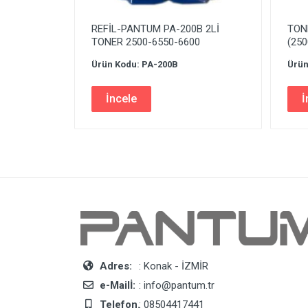
REFİL-PANTUM PA-200B 2Lİ
TON
TONER 2500-6550-6600
(25
Ürün Kodu: PA-200B
Ürün
İncele
İ
Adres:
: Konak - İZMİR
e-Mailİ:
: info@pantum.tr
Telefon.
: 08504417441