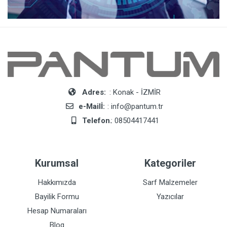
Adres:
: Konak - İZMİR
e-Mailİ:
: info@pantum.tr
Telefon.
: 08504417441
Kurumsal
Kategoriler
Hakkımızda
Sarf Malzemeler
Bayilik Formu
Yazıcılar
Hesap Numaraları
Blog